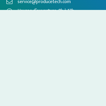
service@producetech.com
Heures d’ouverture: 8h à 17h
Visites sur rendez-vous seulement
Palissage & protection des cultures
Machinerie spécialisée
Atmosphère contrôlée
Calibrage & emballage
Nos fournisseurs
À propos
Inscription à notre infolettre