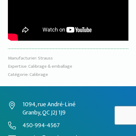
Manufacturier:
Strauss
Expertise:
Calibrage & emballage
Catégorie:
Calibrage
1094, rue André-Liné
Granby, QC J2J 1J9
450-994-4567