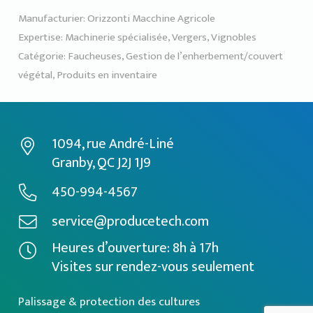
Manufacturier:
Orizzonti Macchine Agricole
Expertise:
Machinerie spécialisée
,
Vergers
,
Vignobles
Catégorie:
Faucheuses
,
Gestion de l’enherbement/couvert
végétal
,
Produits en inventaire
1094, rue André-Liné
Granby, QC J2J 1J9
450-994-4567
service@producetech.com
Heures d’ouverture: 8h à 17h
Visites sur rendez-vous seulement
Palissage & protection des cultures