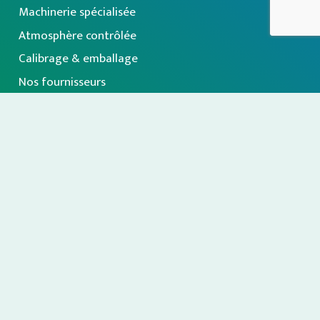
Machinerie spécialisée
Atmosphère contrôlée
Calibrage & emballage
Nos fournisseurs
À propos
Inscription à notre infolettre
Politique de confidentialité
|
© Tous droits réservés
ProduceTech
|
Web 03Medias