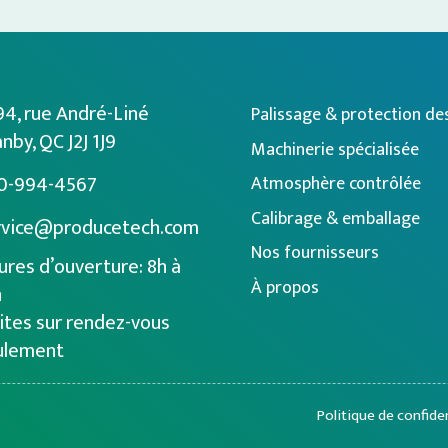
94, rue André-Liné
Palissage & protection de
nby, QC J2J 1J9
Machinerie spécialisée
0-994-4567
Atmosphère contrôlée
Calibrage & emballage
rvice@producetech.com
Nos fournisseurs
res d’ouverture: 8h à
À propos
h
ites sur rendez-vous
ulement
Politique de confiden