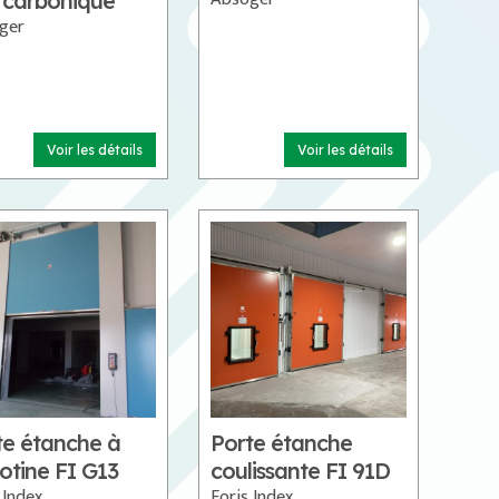
 carbonique
ger
Voir les détails
Voir les détails
te étanche à
Porte étanche
lotine FI G13
coulissante FI 91D
 Index
Foris Index