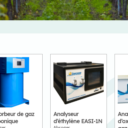
orbeur de gaz
Analyseur
Anal
bonique
d’éthylène EASI-1N
d’o
ger
Absoger