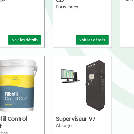
Foris Index
Voir les détails
Voir les détails
fill Control
Superviseur V7
Absoger
t
tyle