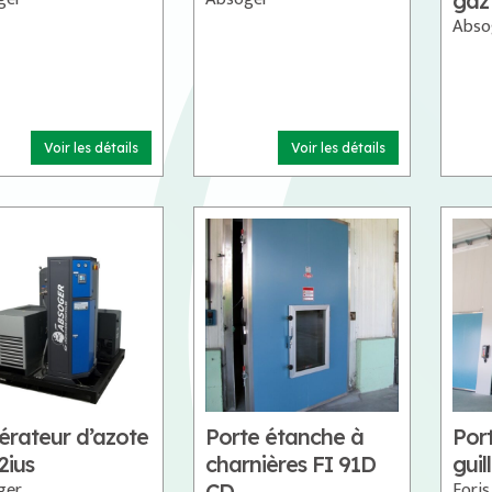
gaz
Abso
Voir les détails
Voir les détails
érateur d’azote
Porte étanche à
Por
2ius
charnières FI 91D
guil
ger
Foris
CD