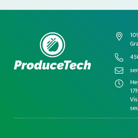
10
Gra
45
se
Heu
17
Vis
se