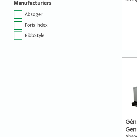
Manufacturiers
Absoger
Foris Index
RibbStyle
Gén
Gen
Abso