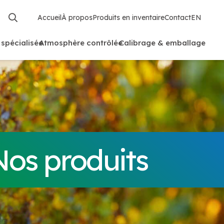
Accueil
À propos
Produits en inventaire
Contact
EN
 spécialisée
Atmosphère contrôlée
Calibrage & emballage
Nos produits