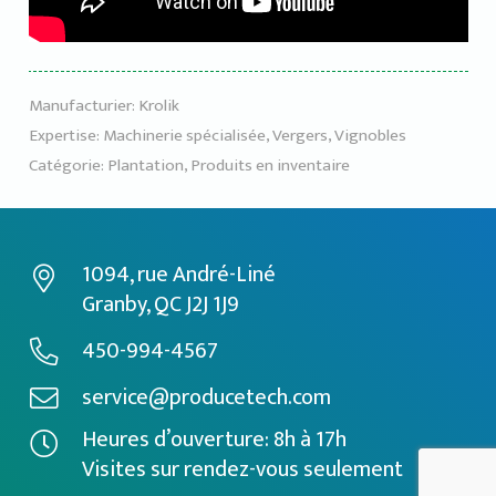
Manufacturier:
Krolik
Expertise:
Machinerie spécialisée
,
Vergers
,
Vignobles
Catégorie:
Plantation
,
Produits en inventaire
1094, rue André-Liné
Granby, QC J2J 1J9
450-994-4567
service@producetech.com
Heures d’ouverture: 8h à 17h
Visites sur rendez-vous seulement