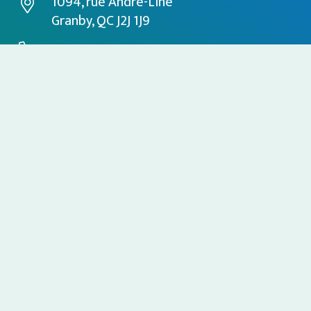
1094, rue André-Liné
Granby, QC J2J 1J9
450-994-4567
service@producetech.com
Heures d’ouverture: 8h à 17h
Visites sur rendez-vous seulement
Palissage & protection des cultures
Machinerie spécialisée
Atmosphère contrôlée
Calibrage & emballage
Nos fournisseurs
À propos