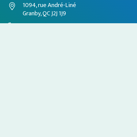
1094, rue André-Liné
Granby, QC J2J 1J9
450-994-4567
service@producetech.com
Heures d’ouverture: 8h à 17h
Visites sur rendez-vous seulement
Palissage & protection des cultures
Machinerie spécialisée
Atmosphère contrôlée
Calibrage & emballage
Nos fournisseurs
À propos